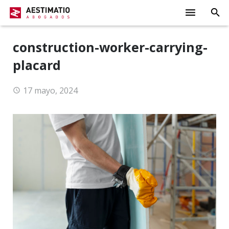
INICIO
construction-worker-carrying-
DESPACHO
placard
ÁREAS
17 mayo, 2024
SENTENCIAS
ACTUALIDAD
CONTACTO